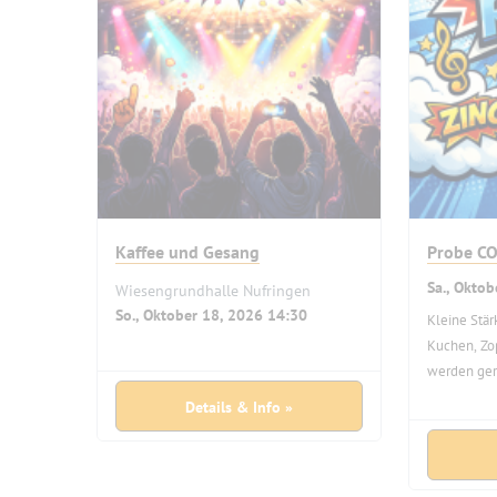
Kaffee und Gesang
Probe CO
Sa., Okto
Wiesengrundhalle Nufringen
So., Oktober 18, 2026 14:30
Kleine Stär
Kuchen, Zop
werden ge
Kaffee steh
Details & Info »