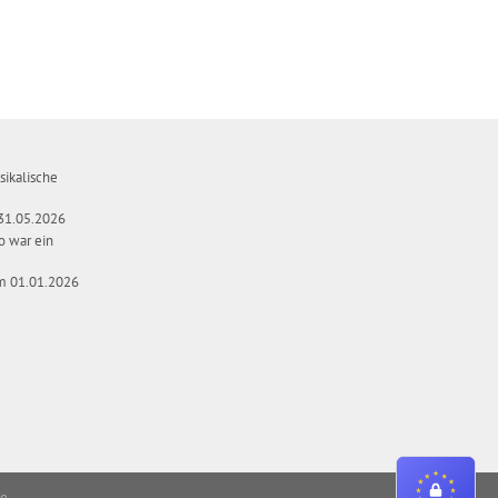
ikalische
-31.05.2026
o war ein
m 01.01.2026
de