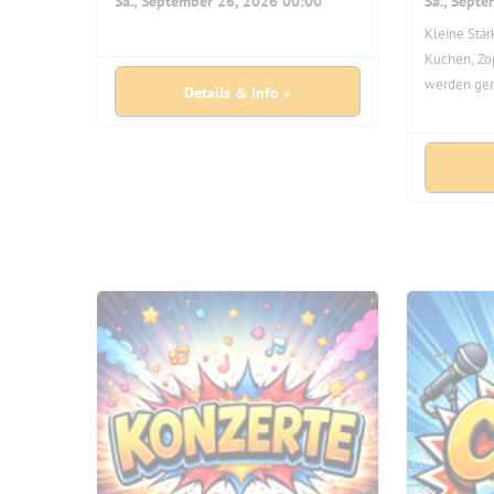
Sa., September 26, 2026 00:00
Sa., Sept
Kleine Stär
Kuchen, Zop
werden ge
Details & Info »
Kaffee steh