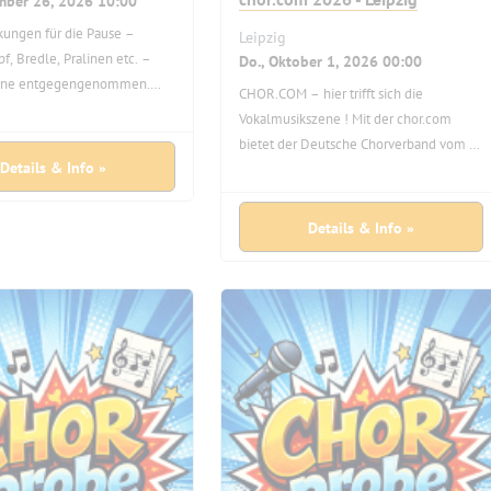
ember 26, 2026 10:00
kungen für die Pause –
Leipzig
f, Bredle, Pralinen etc. –
Do., Oktober 1, 2026 00:00
rne entgegengenommen.
CHOR.COM – hier trifft sich die
t zur Verfügung.
Vokalmusikszene ! Mit der chor.com
bietet der Deutsche Chorverband vom 1.
Details & Info »
bis zum 4. Oktober 2026 in Leipzig allen
Chorleiter:innen, Chormanager:innen,
Musikpädagog:innen,
Details & Info »
Kirchenmusiker:innen, Verleger:innen,
Komponist:innen, Sänger:innen
Chormusik-Interessierten wieder eine
Plattform für den Austausch sowie neue
fachliche Impulse. Der Fokus wird 2026
auf „Building Bridges – wie Chormusik
neue Verbindungen schafft“ gerichtet
sein. Alle Informationen und
Anmeldungen über
http://www.chor.com