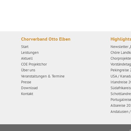
Chorverband Otto Elben
Highlight
Start
Newsletter 
Leistungen
Chöre Landk
Aktuell
Chorprojekt
COE Projektchor
Vorständeta
Über uns
Pekingreise
Veranstaltungen & Termine
USA / Kanad
Presse
Irlandreise 
Download
Südafrikarei
Kontakt
Schottlandre
Portugalreis
Albareise 2
Andalusien 
©