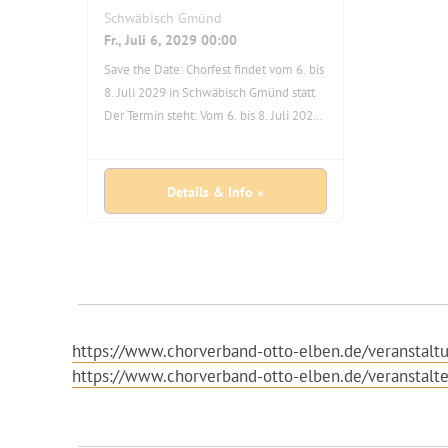
Schwäbisch Gmünd
Fr., Juli 6, 2029 00:00
Save the Date: Chorfest findet vom 6. bis
8. Juli 2029 in Schwäbisch Gmünd statt
Der Termin steht: Vom 6. bis 8. Juli 2029
wird Schwäbisch Gmünd zur Bühne für
das nächste große Chorfest des
Schwäbischen Chorverbands. Nur alle
Details & Info »
zehn Jahre findet dieses besondere Fest
der Chormusik statt. Nach Heilbronn
2019 freut sich nun die traditionsreiche
Remstalstadt Schwäbisch Gmünd mit
seiner lebendigen Chorszene auf ein
musikalisches Großereignis – und der
SCV auf eine inspirierende
https://www.chorverband-otto-elben.de/veranstalt
Gastgeberstadt mit viel Erfahrung und
https://www.chorverband-otto-elben.de/veranstalte
Herz für die Chormusik. Jetzt schon
vormerken – und auf 2029 freuen!