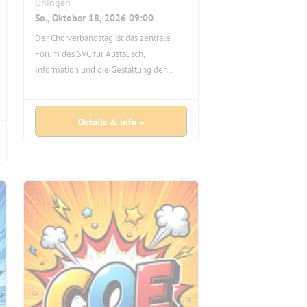
Uhingen
So., Oktober 18, 2026 09:00
Der Chorverbandstag ist das zentrale
Forum des SVC für Austausch,
Information und die Gestaltung der
Verbandsarbeit. Delegierte und
Mitgliedsvereine sind herzlich
eingeladen, die Zukunft des Verbandes
Details & Info »
aktiv mitzugestalten. 09:00 – 12:00 Uhr
verschiedene Workshops 13:00 – 17:00
Uhr Mitgliederversammlung Hinweis:
Die Abstimmungen im Rahmen des
Chorverbandstages finden digital über
das Online-Tool www.digitalwahl.org
statt. Alle Informationen hierzu erhalten
Sie mit den Sitzungsunterlagen. Für die
digitale Abstimmung benötigt jede:r
Delegierte ein eigenes digitales
Endgerät mit Internetzugang (z.B.
Smartphone, Tablet).