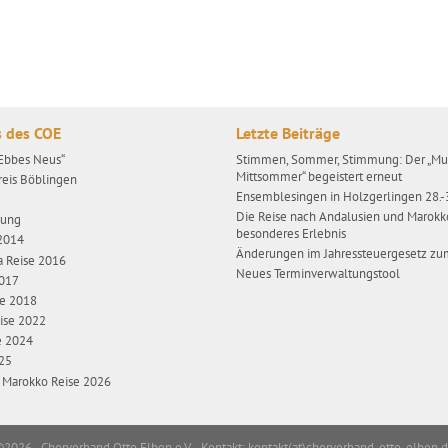
s des COE
Letzte Beiträge
„Ebbes Neus“
Stimmen, Sommer, Stimmung: Der „Mus
Mittsommer“ begeistert erneut
reis Böblingen
Ensemblesingen in Holzgerlingen 28.
e
Die Reise nach Andalusien und Marokk
gung
besonderes Erlebnis
 2014
Änderungen im Jahressteuergesetz zu
a Reise 2016
Neues Terminverwaltungstool
2017
se 2018
ise 2022
e 2024
025
/ Marokko Reise 2026
2026 - Chorverband Otto Elben e.V. - Kontakt: kontakt(at)chorverband-otto-elben.