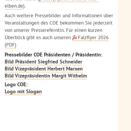
elben.de
).
Auch weitere Pressebilder und Informationen über
Veranstaltungen des COE bekommen Sie jederzeit
von unserer Pressereferntin. Für einen kurzen
Überblick gibt es auch unseren
Falzflyer 2026
(PDF)
Pressebilder COE Präsidenten / Präsidentin:
Bild Präsident Siegfried Schneider
Bild Vizepräsident Herbert Marxen
Bild Vizepräsidentin Margit Withelm
Logo COE:
Logo mit Slogan