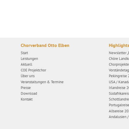
Chorverband Otto Elben
Highlight
Start
Newsletter 
Leistungen
Chöre Landk
Aktuell
Chorprojekt
COE Projektchor
Vorständeta
Über uns
Pekingreise
Veranstaltungen & Termine
USA / Kanad
Presse
Irlandreise 
Download
Südafrikarei
Kontakt
Schottlandre
Portugalreis
Albareise 2
Andalusien 