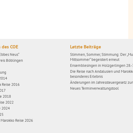
s des COE
Letzte Beiträge
„Ebbes Neus“
Stimmen, Sommer, Stimmung: Der „Mus
Mittsommer“ begeistert erneut
reis Böblingen
Ensemblesingen in Holzgerlingen 28.
e
Die Reise nach Andalusien und Marokk
gung
besonderes Erlebnis
 2014
Änderungen im Jahressteuergesetz zu
a Reise 2016
Neues Terminverwaltungstool
2017
se 2018
ise 2022
e 2024
025
/ Marokko Reise 2026